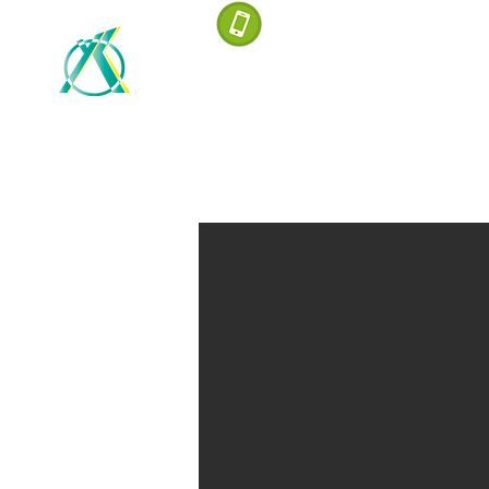
無料お見積もり・お問い合
株式会社 山﨑建装
塗装工事業（岡山県知事許可 第２５０
防水工事業（岡山県知事許可 第２５０
大工、左官、石、屋根、タイル・れんが
Before
板金、ガラス、内装仕上、熱絶縁、建具
（岡山県知事許可 第２５０８８号）