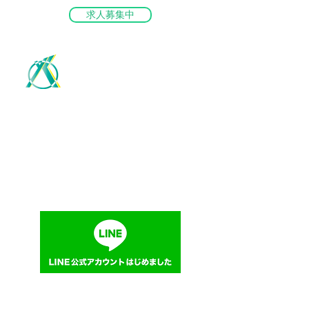
求人募集中
ME
NU
株式会社 山﨑建装
塗装工事業（岡山県知事許可 第２５０８８号）
防水工事業（岡山県知事許可 第２５０８８号）
大工、左官、石、屋根、タイル・れんが・ブロック
板金、ガラス、内装仕上、熱絶縁、建具工事業
（岡山県知事許可 第２５０８８号）
無料お見積もり・お問い合せ:
086-441-2377