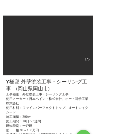
Before
1/5
Y様邸 外壁塗装工事・シーリング工
事 (岡山県岡山市)
工事種別：外壁塗装工事・シーリング工事
使用メーカー：日本ペイント株式会社、オート科学工業
株式会社
使用材料：ファインパーフェクトトップ、オートンイク
シード
施工面積：200㎡
施工期間：10日〜3週間
建物種別：一戸建
価 格:90～100万円