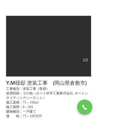
Before
1/2
Y.M様邸 塗装工事 (岡山県倉敷市)
工事種別：塗装工事（取替）
使用部材：その他（オート科学工業株式会社, オートン
サイディングシーラント）
施工面積：75～100m²
施工期間：8～9日
建物種別：一戸建て
価 格：75～100万円
責任者からのコメント
金額には足場費、軒天、雨樋、小庇、破風板塗装を含ん