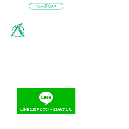
求人募集中
ME
NU
株式会社 山﨑建装
塗装工事業（岡山県知事許可 第２５０８８号）
防水工事業（岡山県知事許可 第２５０８８号）
大工、左官、石、屋根、タイル・れんが・ブロック
板金、ガラス、内装仕上、熱絶縁、建具工事業
（岡山県知事許可 第２５０８８号）
無料お見積もり・お問い合せ:
086-441-2377